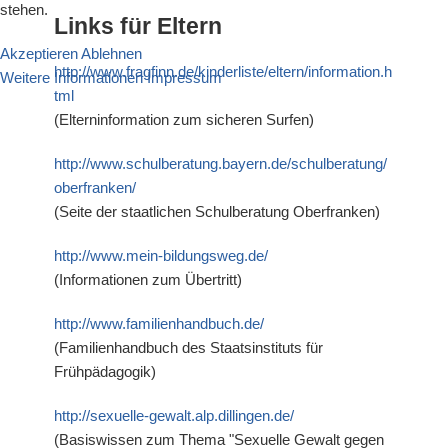
stehen.
Links für Eltern
Akzeptieren
Ablehnen
http://www.fragfinn.de/kinderliste/eltern/information.h
Weitere Informationen
Impressum
tml
(Elterninformation zum sicheren Surfen)
http://www.schulberatung.bayern.de/schulberatung/
oberfranken/
(Seite der staatlichen Schulberatung Oberfranken)
http://www.mein-bildungsweg.de/
(Informationen zum Übertritt)
http://www.familienhandbuch.de/
(Familienhandbuch des Staatsinstituts für
Frühpädagogik)
http://sexuelle-gewalt.alp.dillingen.de/
(Basiswissen zum Thema "Sexuelle Gewalt gegen