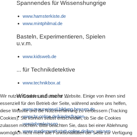
Spannendes für Wissenshungrige
www.hamsterkiste.de
www.mintphilmal.de
Basteln, Experimentieren, Spielen
u.v.m.
www.kidsweb.de
... für Technikdetektive
www.technikbox.at
Wissen und mehr ...
Wir nutzen Cookies auf unserer Website. Einige von ihnen sind
essenziell für den Betrieb der Seite, während andere uns helfen,
www.mauswiesel.bildung.hessen.de
diese Website und die Nutzererfahrung zu verbessern (Tracking
www.br-online.de/kinder/fragen-
Cookies). Sie können selbst entscheiden, ob Sie die Cookies
verstehen/wissen
zulassen möchten. Bitte beachten Sie, dass bei einer Ablehnung
www.medienwerkstatt-online.de/lws_wissen
womöglich nicht mehr alle Funktionalitäten der Seite zur Verfügung