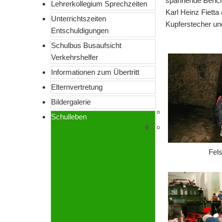
spannende Berich
Lehrerkollegium Sprechzeiten
Karl Heinz Fiett
Unterrichtszeiten 
Kupferstecher un
Entschuldigungen
Schulbus Busaufsicht 
Verkehrshelfer
Informationen zum Übertritt
Elternvertretung
Bildergalerie
Ausbildungssch
Schulleben
Umweltschule
Fel