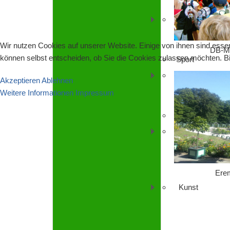
Musik
Wir nutzen Cookies auf unserer Website. Einige von ihnen sind essen
DB-M
können selbst entscheiden, ob Sie die Cookies zulassen möchten. Bit
Sport 
Gesundheit, Si
Akzeptieren
Ablehnen
Weitere Informationen
Impressum
Leseförderung
Heimat, Geschi
Erem
Kunst