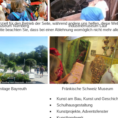
Klassenmusizieren, Chor, Musical
Auftritte, Gastspiele
ziell für den Betrieb der Seite, während andere uns helfen, diese We
useum Nürnberg
Industriemuseum Lauf
te beachten Sie, dass bei einer Ablehnung womöglich nicht mehr alle 
cherheit, Verkehr
Gesundheit, Sicherheit
Verkehrserziehung, Fahrradausbild
chte, Wirtschaft
Heimat
Geschichte
Wirtschaft
itage Bayreuth
Fränkische Schweiz Museum
Kunst am Bau, Kunst und Geschich
Schulhausgestaltung
Kunstprojekte, Adventsfenster
Kunsthandwerk