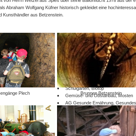
t von Herrn Wetzel aus Spies über seine Ballonflucht 1978 aus der 
a als Abraham Wolfgang Küfner historisch gekleidet eine hochintere
d Kunsthändler aus Betzenstein.
ule
Zertifikat, Umweltpädagogik
Schulgärten, Biotop
sengänge Plech
Brunnen Betzenstein
Gemüse- und Obstanbau, Mosten
AG Gesunde Ernährung, Gesundes
Pausenfrühstück
Wald, Naturlehrpfade, Insekten
Naturschutz, Naturzugänge
Projekt Weidenkirche